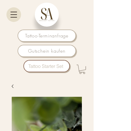
Tattoo-Terminanfrage
Gutschein kaufen
Tattoo Starter Set