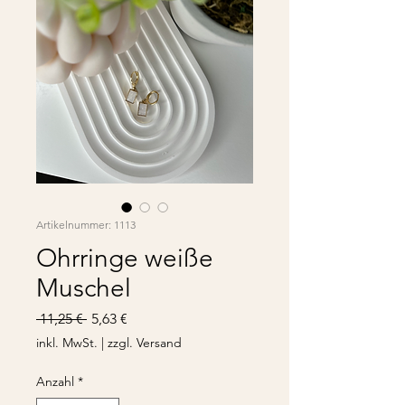
Artikelnummer: 1113
Ohrringe weiße
Muschel
Standardpreis
Sale-
 11,25 € 
5,63 €
Preis
inkl. MwSt.
|
zzgl. Versand
Anzahl
*