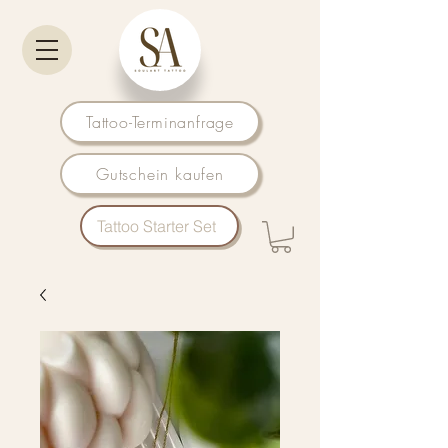
Tattoo-Terminanfrage
Gutschein kaufen
Tattoo Starter Set