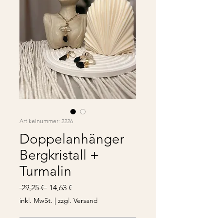
Artikelnummer: 2226
Doppelanhänger
Bergkristall +
Turmalin
Standardpreis
Sale-
 29,25 € 
14,63 €
Preis
inkl. MwSt.
|
zzgl. Versand