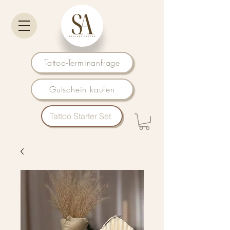
Tattoo-Terminanfrage
Gutschein kaufen
Tattoo Starter Set