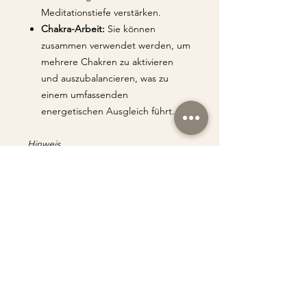
Meditationstiefe verstärken.
Chakra-Arbeit:
Sie können
zusammen verwendet werden, um
mehrere Chakren zu aktivieren
und auszubalancieren, was zu
einem umfassenden
energetischen Ausgleich führt.
Hinweis
Die genannten Wirkungen basieren
auf esoterischen und traditionellen
Überlieferungen. Wissenschaftlich
sind die Wirkungen von Edelsteinen
und Kristallen nicht nachgewiesen.
Die Verwendung von Bergkristall und
Turmalin sollte daher ergänzend zu
konventionellen medizinischen
Behandlungen erfolgen und nicht als