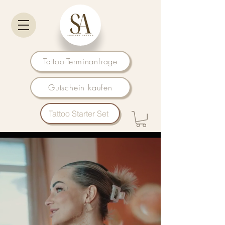
Tattoo-Terminanfrage
Gutschein kaufen
Tattoo Starter Set