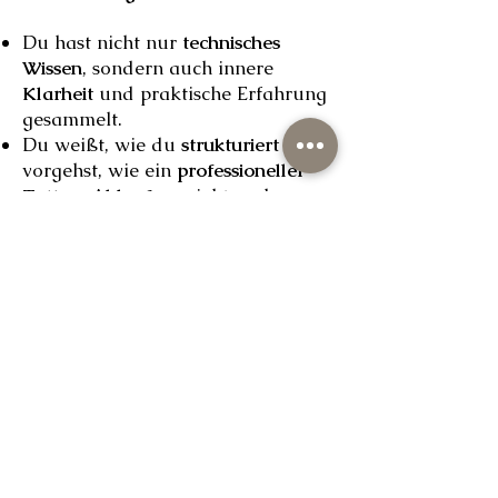
Du hast nicht nur
technisches
Wissen
, sondern auch innere
Klarheit
und praktische Erfahrung
gesammelt.
Du weißt, wie du
strukturiert
vorgehst, wie ein
professioneller
Tattoo-Ablauf
aussieht und
welche Schritte nötig sind –
von
der Vorbereitung über das
Tätowieren bis zur Nachsorge
. Das
gibt dir Sicherheit und
Orientierung im
Arbeitsalltag.
Gleichzeitig hast du
gelernt, Vertrauen in dich selbst
aufzubauen.
Du weißt, wie du mit
Unsicherheiten, Druck oder neuen
Situationen umgehst und bleibst