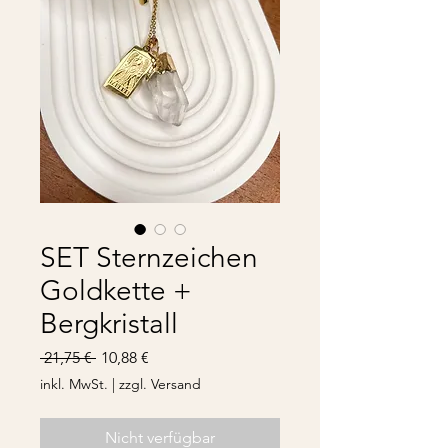
SET Sternzeichen
Goldkette +
Bergkristall
Standardpreis
Sale-
 21,75 € 
10,88 €
Preis
inkl. MwSt.
|
zzgl. Versand
Nicht verfügbar