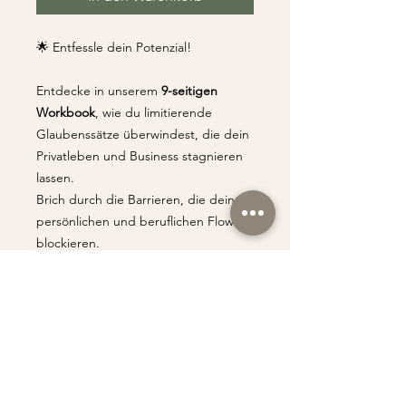
🌟 Entfessle dein Potenzial!
Entdecke in unserem
9-seitigen
Workbook
, wie du limitierende
Glaubenssätze überwindest, die dein
Privatleben und Business stagnieren
lassen.
Brich durch die Barrieren, die deinen
persönlichen und beruflichen Flow
blockieren.
Deine Chrissi SoulArt
Download über Link als
PDF-Datei